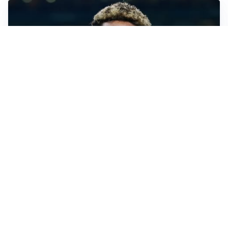
MERCATO JUVE
La Juventus vuole Suzuki, ma il Psg è avanti
CALCIOMERCATO
Inter, Frattesi blocca il mercato nerazzurro: la
situazione
SERIE A