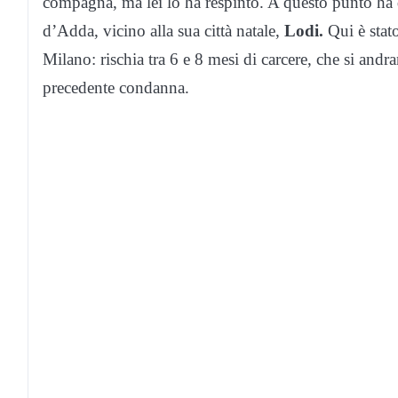
compagna, ma lei lo ha respinto. A questo punto ha d
d’Adda, vicino alla sua città natale,
Lodi.
Qui è stato
Milano: rischia tra 6 e 8 mesi di carcere, che si and
precedente condanna.