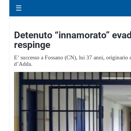
☰
Detenuto “innamorato” evade 
respinge
E’ successo a Fossano (CN), lui 37 anni, originario d
d’Adda.