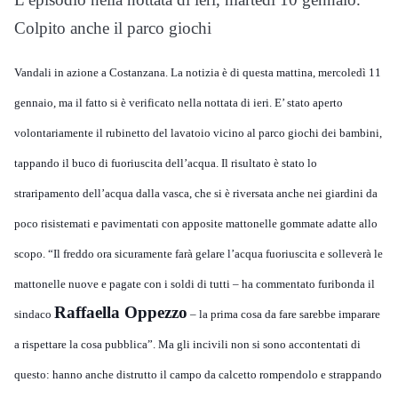
Colpito anche il parco giochi
Vandali in azione a Costanzana. La notizia è di questa mattina, mercoledì 11
gennaio, ma il fatto si è verificato nella nottata di ieri. E’ stato aperto
volontariamente il rubinetto del lavatoio vicino al parco giochi dei bambini,
tappando il buco di fuoriuscita dell’acqua. Il risultato è stato lo
straripamento dell’acqua dalla vasca, che si è riversata anche nei giardini da
poco risistemati e pavimentati con apposite mattonelle gommate adatte allo
scopo. “Il freddo ora sicuramente farà gelare l’acqua fuoriuscita e solleverà le
mattonelle nuove e pagate con i soldi di tutti – ha commentato furibonda il
Raffaella Oppezzo
sindaco
– la prima cosa da fare sarebbe imparare
a rispettare la cosa pubblica”. Ma gli incivili non si sono accontentati di
questo: hanno anche distrutto il campo da calcetto rompendolo e strappando