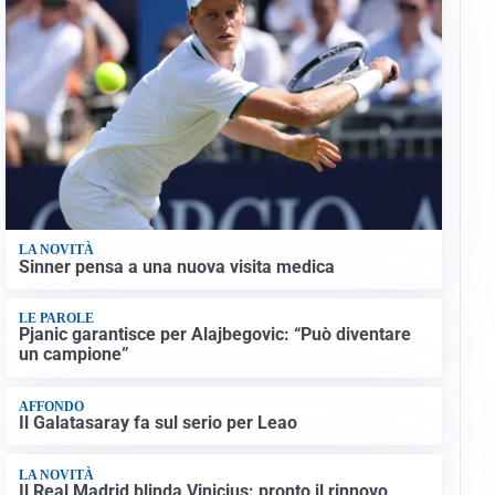
LA NOVITÀ
Sinner pensa a una nuova visita medica
LE PAROLE
Pjanic garantisce per Alajbegovic: “Può diventare
un campione”
AFFONDO
Il Galatasaray fa sul serio per Leao
LA NOVITÀ
Il Real Madrid blinda Vinicius: pronto il rinnovo