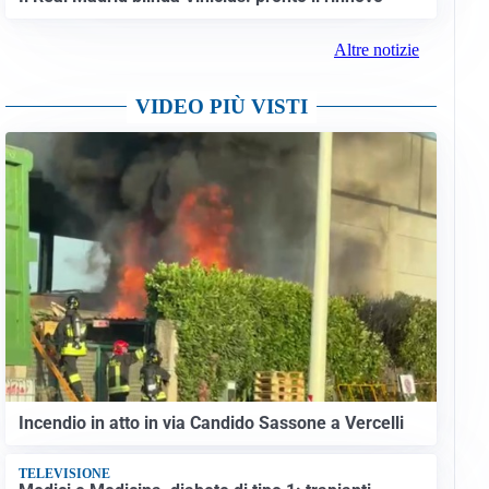
Altre notizie
VIDEO PIÙ VISTI
Incendio in atto in via Candido Sassone a Vercelli
TELEVISIONE