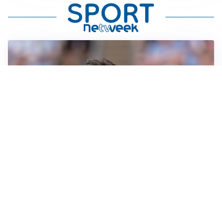
IL NOME NUOVO
Napoli, Musso resta un’opzione per la porta
TITOLARE IN CAMPIONATO
Inter, tocca a Pio Esposito: Chivu gli affida l’attacco