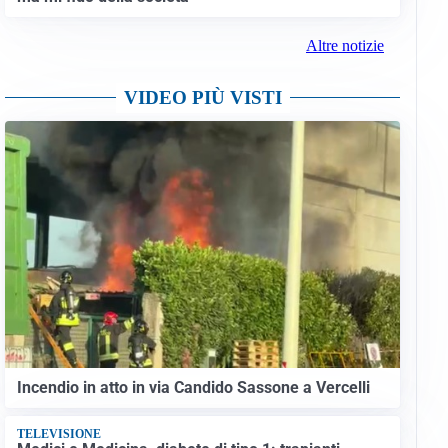
Altre notizie
VIDEO PIÙ VISTI
Incendio in atto in via Candido Sassone a Vercelli
TELEVISIONE