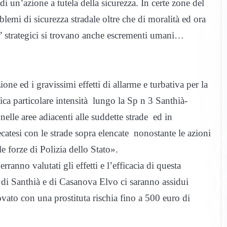
di un’azione a tutela della sicurezza. In certe zone del
emi di sicurezza stradale oltre che di moralità ed ora
i” strategici si trovano anche escrementi umani…
one ed i gravissimi effetti di allarme e turbativa per la
ica particolare intensità lungo la Sp n 3 Santhià-
lle aree adiacenti alle suddette strade ed in
secatesi con le strade sopra elencate nonostante le azioni
le forze di Polizia dello Stato».
anno valutati gli effetti e l’efficacia di questa
ri di Santhià e di Casanova Elvo ci saranno assidui
ovato con una prostituta rischia fino a 500 euro di