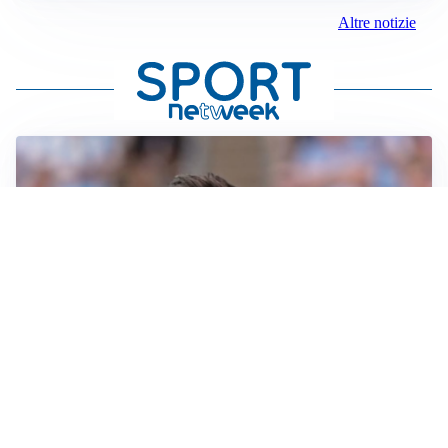
Altre notizie
IL NOME NUOVO
Napoli, Musso resta un’opzione per la porta