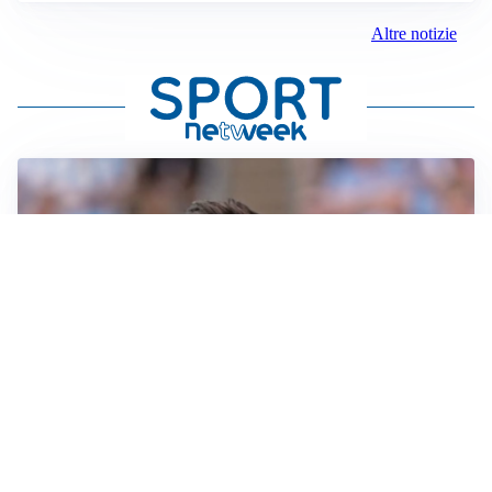
Altre notizie
IL NOME NUOVO
Napoli, Musso resta un’opzione per la porta