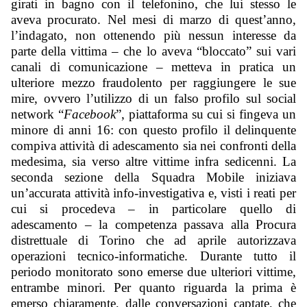
girati in bagno con il telefonino, che lui stesso le 
aveva procurato. Nel mesi di marzo di quest’anno, 
l’indagato, non ottenendo più nessun interesse da 
parte della vittima – che lo aveva “bloccato” sui vari 
canali di comunicazione – metteva in pratica un 
ulteriore mezzo fraudolento per raggiungere le sue 
mire, ovvero l’utilizzo di un falso profilo sul social 
network “
Facebook
”, piattaforma su cui si fingeva un 
minore di anni 16: con questo profilo il delinquente 
compiva attività di adescamento sia nei confronti della 
medesima, sia verso altre vittime infra sedicenni. La 
seconda sezione della Squadra Mobile iniziava 
un’accurata attività info-investigativa e, visti i reati per 
cui si procedeva – in particolare quello di 
adescamento – la competenza passava alla Procura 
distrettuale di Torino che ad aprile autorizzava 
operazioni tecnico-informatiche. Durante tutto il 
periodo monitorato sono emerse due ulteriori vittime, 
entrambe minori. Per quanto riguarda la prima è 
emerso chiaramente, dalle conversazioni captate, che 