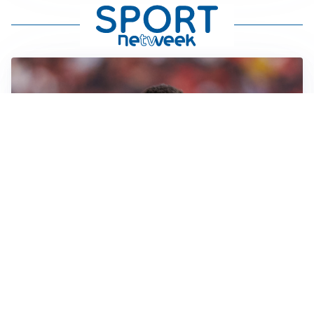
AFFARE IN CHIUSURA
Barcellona, colpo Rodri: battuto il Real Madrid
MOTIVATO
Douglas Luiz dice no all’Everton e punta sulla