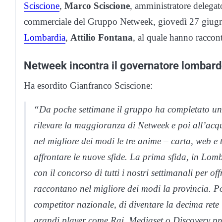
Sciscione
,
Marco Sciscione
, amministratore delega
commerciale del Gruppo Netweek, giovedì 27 giugno 
Lombardia
,
Attilio Fontana
, al quale hanno racconta
Netweek incontra il governatore lombardo
Ha esordito Gianfranco Sciscione:
“Da poche settimane il gruppo ha completato una
rilevare la maggioranza di Netweek e poi all’acq
nel migliore dei modi le tre anime – carta, web e t
affrontare le nuove sfide. La prima sfida, in Lom
con il concorso di tutti i nostri settimanali per of
raccontano nel migliore dei modi la provincia. P
competitor nazionale, di diventare la decima rete
grandi player come Rai, Mediaset o Discovery pro