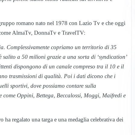
el gruppo romano nato nel 1978 con Lazio Tv e che oggi
ali come AlmaTv, DonnaTv e TravelTV:
lia. Complessivamente copriamo un territorio di 35
è salito a 50 milioni grazie a una sorta di ‘syndication’
ittenti dispongono di un canale compreso tra il 10 e il
nno trasmissioni di qualità. Poi i dati dicono che i
li sportivi, dove possiamo contare sulla
e come Oppini, Bettega, Beccalossi, Moggi, Maifredi e
tro ha regalato una targa e una medaglia celebrativa dei