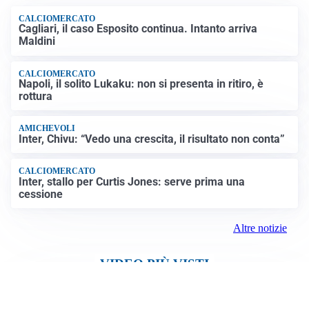
trovato con esplosivo vicino a un aereo ucraino
NUOVI MARGINI DI FLESSIBILITÀ
Giorgetti alla Camera: “All’UE chiederemo lo 0,6% del
PIL per l’energia e lo 0,9% per la difesa”
CONTINUANO I NEGOZIATI
Riapertura stretto di Hormuz, Trump: “Accordo
possibile oggi o domani”
Altre notizie