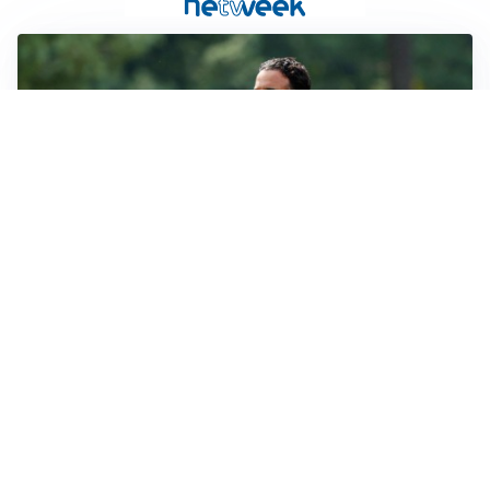
LE PAROLE
Milan, Amorim: “Sapevamo delle difficoltà, faremo
delle scelte”
LE PAROLE
Juventus, Spalletti soddisfatto: “I nuovi? Li ho visti
molto bene”