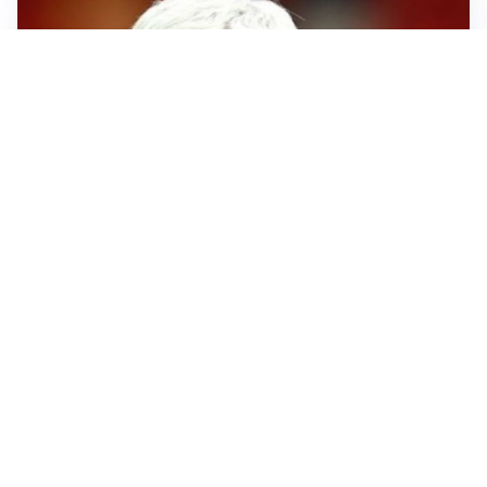
SERIE A
Roma, troppi gol subiti: Gasp deve lavorare in difesa
SERIE A
Milan, quanto lavoro per Amorim: il campo parla
chiaro
LE PAROLE
Milan, Amorim: “Sapevamo delle difficoltà, faremo
delle scelte”