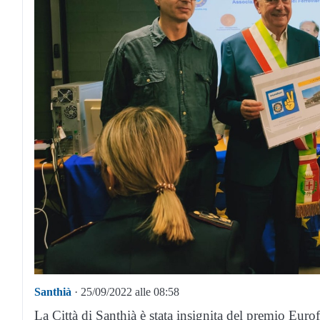
Santhià
· 25/09/2022 alle 08:58
La Città di Santhià è stata insignita del premio Eurofer