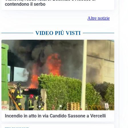
contendono il serbo
Altre notizie
VIDEO PIÙ VISTI
Incendio in atto in via Candido Sassone a Vercelli