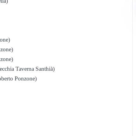
lla)
zone)
nzone)
nzone)
ecchia Taverna Santhià)
oberto Ponzone)