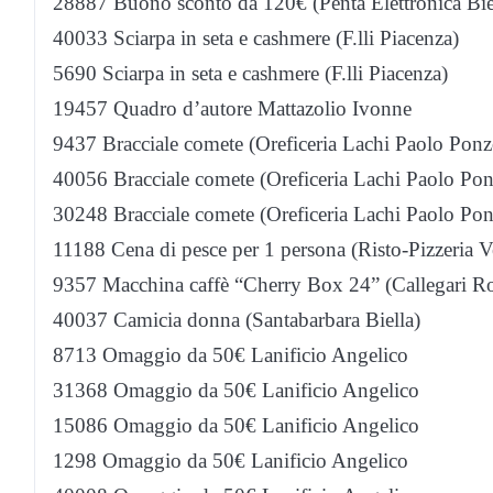
28887 Buono sconto da 120€ (Penta Elettronica Bie
40033 Sciarpa in seta e cashmere (F.lli Piacenza)
5690 Sciarpa in seta e cashmere (F.lli Piacenza)
19457 Quadro d’autore Mattazolio Ivonne
9437 Bracciale comete (Oreficeria Lachi Paolo Pon
40056 Bracciale comete (Oreficeria Lachi Paolo Po
30248 Bracciale comete (Oreficeria Lachi Paolo Po
11188 Cena di pesce per 1 persona (Risto-Pizzeria V
9357 Macchina caffè “Cherry Box 24” (Callegari R
40037 Camicia donna (Santabarbara Biella)
8713 Omaggio da 50€ Lanificio Angelico
31368 Omaggio da 50€ Lanificio Angelico
15086 Omaggio da 50€ Lanificio Angelico
1298 Omaggio da 50€ Lanificio Angelico