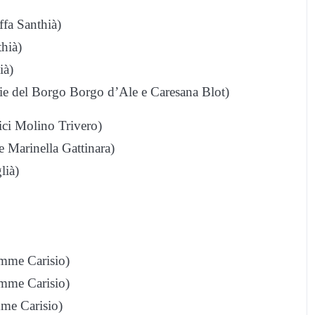
ffa Santhià)
hià)
ià)
e del Borgo Borgo d’Ale e Caresana Blot)
ci Molino Trivero)
 Marinella Gattinara)
lià)
mme Carisio)
mme Carisio)
me Carisio)