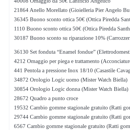
40008 Omaggio da 50€ Lanificio Angelico
21864 Anello Morellato (Gioielleria Pier Angelo Bu
36345 Buono sconto ottica 50€ (Ottica Piredda Sant
1110 Buono sconto ottica 50€ (Ottica Piredda Santh
30187 Buono sconto su riparazione 10% (Carrozzeri
36130 Set fonduta “Enamel fondue” (Elettrodomesti
4212 Omaggio per piega e trattamento (Acconciature
441 Pentola a pressione Inox 18/10 (Casastile Cavag
34872 Orologio Logic uomo (Mister Watch Biella)
30854 Orologio Logic donna (Mister Watch Biella)
28672 Quadro a punto croce
19532 Cambio gomme stagionale gratuito (Ratti go
29744 Cambio gomme stagionale gratuito (Ratti go
6567 Cambio gomme stagionale gratuito (Ratti gom