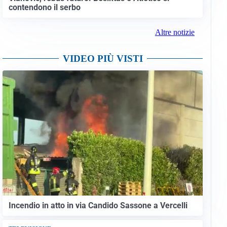
contendono il serbo
Altre notizie
VIDEO PIÙ VISTI
Incendio in atto in via Candido Sassone a Vercelli