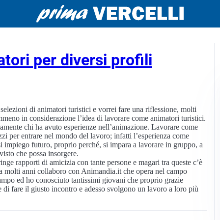
tori per diversi profili
lezioni di animatori turistici e vorrei fare una riflessione, molti
meno in considerazione l’idea di lavorare come animatori turistici.
tivamente chi ha avuto esperienze nell’animazione. Lavorare come
zi per entrare nel mondo del lavoro; infatti l’esperienza come
si impiego futuro, proprio perché, si impara a lavorare in gruppo, a
evisto che possa insorgere.
stringe rapporti di amicizia con tante persone e magari tra queste c’è
 da molti anni collaboro con Animandia.it che opera nel campo
campo ed ho conosciuto tantissimi giovani che proprio grazie
e di fare il giusto incontro e adesso svolgono un lavoro a loro più