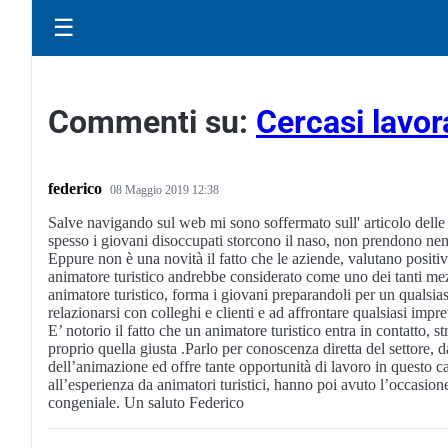
☰
Commenti su:
Cercasi lavora
federico
08 Maggio 2019 12:38
Salve navigando sul web mi sono soffermato sull' articolo delle se
spesso i giovani disoccupati storcono il naso, non prendono nem
Eppure non è una novità il fatto che le aziende, valutano posi
animatore turistico andrebbe considerato come uno dei tanti mez
animatore turistico, forma i giovani preparandoli per un qualsia
relazionarsi con colleghi e clienti e ad affrontare qualsiasi impr
E’ notorio il fatto che un animatore turistico entra in contatto, 
proprio quella giusta .Parlo per conoscenza diretta del settore,
dell’animazione ed offre tante opportunità di lavoro in questo 
all’esperienza da animatori turistici, hanno poi avuto l’occasion
congeniale. Un saluto Federico