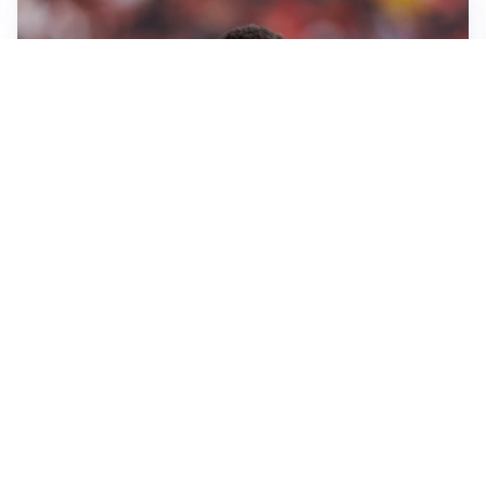
AFFARE IN CHIUSURA
Barcellona, colpo Rodri: battuto il Real Madrid
MOTIVATO
Douglas Luiz dice no all’Everton e punta sulla
Juventus
RIENTRO A RILENTO
Alcaraz, US Open lontano: la corsa contro il tempo
continua