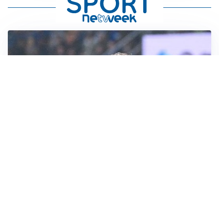
CALCIOMERCATO
Inter, Frattesi blocca il mercato nerazzurro: la
situazione
SERIE A
Roma, troppi gol subiti: Gasp deve lavorare in difesa