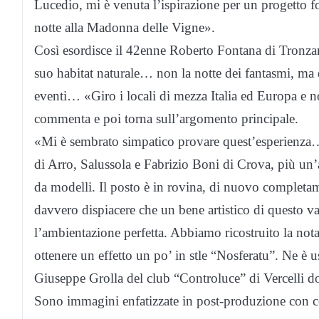
Lucedio, mi è venuta l’ispirazione per un progetto f
notte alla Madonna delle Vigne».
Così esordisce il 42enne Roberto Fontana di Tronzano
suo habitat naturale… non la notte dei fantasmi, ma q
eventi… «Giro i locali di mezza Italia ed Europa e 
commenta e poi torna sull’argomento principale.
«Mi è sembrato simpatico provare quest’esperienza… 
di Arro, Salussola e Fabrizio Boni di Crova, più un’
da modelli. Il posto è in rovina, di nuovo completa
davvero dispiacere che un bene artistico di questo v
l’ambientazione perfetta. Abbiamo ricostruito la nota
ottenere un effetto un po’ in stle “Nosferatu”. Ne è 
Giuseppe Grolla del club “Controluce” di Vercelli d
Sono immagini enfatizzate in post-produzione con con