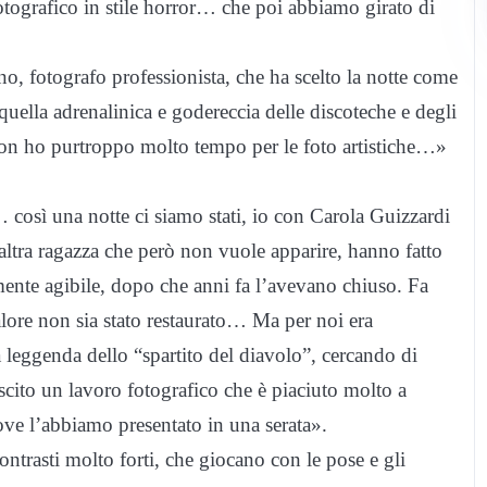
otografico in stile horror… che poi abbiamo girato di
, fotografo professionista, che ha scelto la notte come
uella adrenalinica e godereccia delle discoteche e degli
non ho purtroppo molto tempo per le foto artistiche…»
così una notte ci siamo stati, io con Carola Guizzardi
altra ragazza che però non vuole apparire, hanno fatto
mente agibile, dopo che anni fa l’avevano chiuso. Fa
alore non sia stato restaurato… Ma per noi era
 leggenda dello “spartito del diavolo”, cercando di
uscito un lavoro fotografico che è piaciuto molto a
ove l’abbiamo presentato in una serata».
trasti molto forti, che giocano con le pose e gli