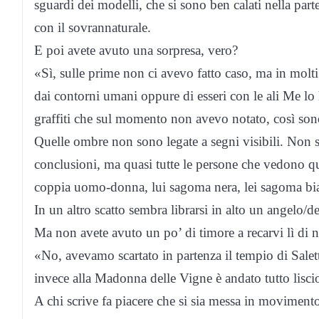
sguardi dei modelli, che si sono ben calati nella parte
con il sovrannaturale.
E poi avete avuto una sorpresa, vero?
«Sì, sulle prime non ci avevo fatto caso, ma in molt
dai contorni umani oppure di esseri con le ali Me lo
graffiti che sul momento non avevo notato, così sono
Quelle ombre non sono legate a segni visibili. Non 
conclusioni, ma quasi tutte le persone che vedono q
coppia uomo-donna, lui sagoma nera, lei sagoma bian
In un altro scatto sembra librarsi in alto un angelo/d
Ma non avete avuto un po’ di timore a recarvi lì di n
«No, avevamo scartato in partenza il tempio di Salet
invece alla Madonna delle Vigne è andato tutto lisci
A chi scrive fa piacere che si sia messa in movimento u