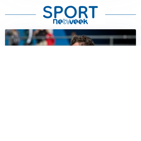
CALCIOMERCATO
Cagliari, il caso Esposito continua. Intanto arriva
Maldini