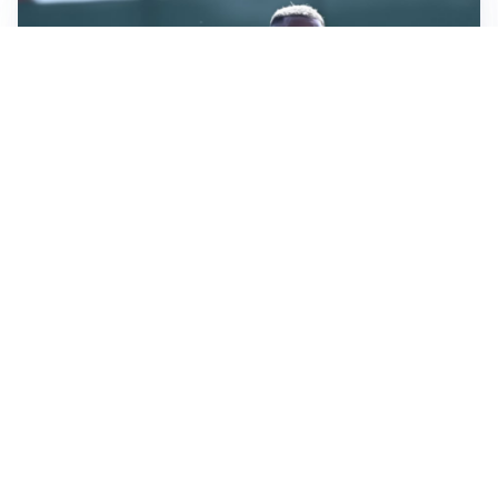
LA VOCE
Napoli, spunta Gabriel Jesus: tutto dipende da Lukaku
LA NUOVA ITALIA
Italia, ufficiale lo staff di Mancini: c’è anche Bonucci
I RITORNI
Inter, tornano Lautaro e Thuram: c’è anche Stones
OBIETTIVO CHE SI ALLONTANA